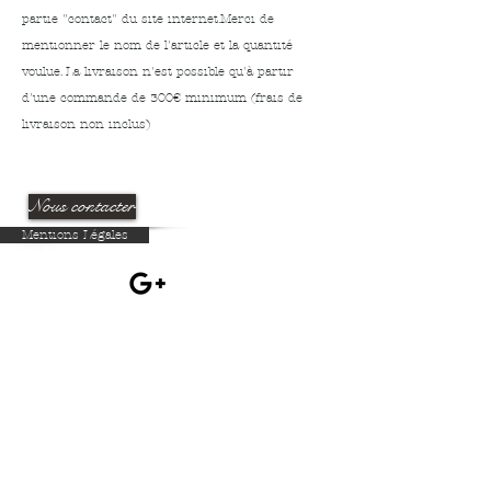
partie "contact" du site internet.
Merci de
mentionner le nom de l'article et la quantité
voulue.
La livraison n'est possible qu'à partir
d'une commande de 300€ minimum (frais de
livraison non inclus)
Nous contacter
Mentions Légales