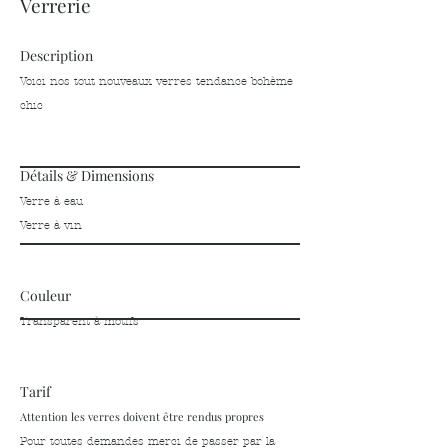
Verrerie
Description
Voici nos tout nouveaux
verres tendance bohème
chic
Détails & Dimensions
Verre à eau
Verre à vin
Couleur
Transparent à motifs
Tarif
Attention les verres doivent être rendus propres
Pour toutes demandes merci de passer par la