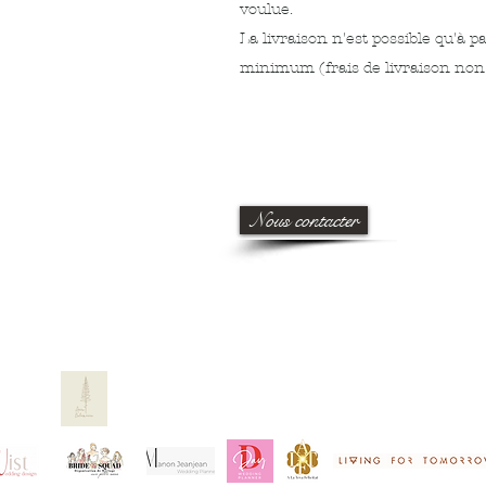
voulue.
La livraison n'est possible qu'à
minimum (frais de livraison non
Nous contacter