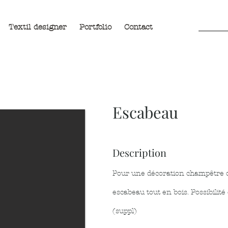
Textil designer
Portfolio
Contact
Escabeau
Description
Pour une décoration champêtre o
escabeau tout en bois. Possibilité
(suppl)