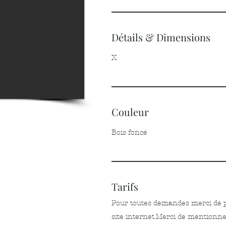
Détails & Dimensions
X
Couleur
Bois foncé
Tarifs
Pour toutes demandes merci de pa
site internet.
Merci de mentionner 