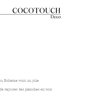
u Bohème voici un jolie
 de rajouter des planches en bois