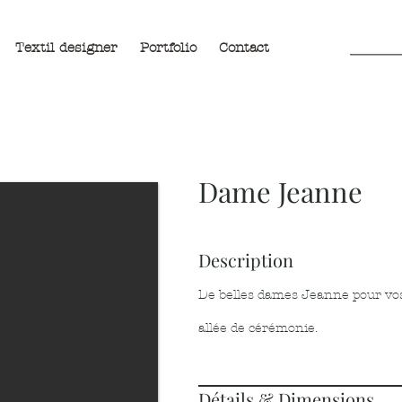
Textil designer
Portfolio
Contact
Dame Jeanne
Description
De belles dames Jeanne pour vos 
allée de cérémonie.
Détails & Dimensions