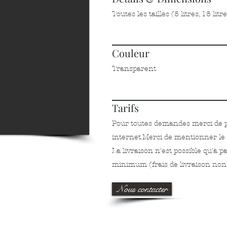
Toutes les tailles (5 litres, 15 litre
Couleur
Transparent
Tarifs
Pour toutes demandes merci de pa
internet.
Merci de mentionner le n
La livraison n'est possible qu'à
minimum (frais de livraison non
Nous contacter