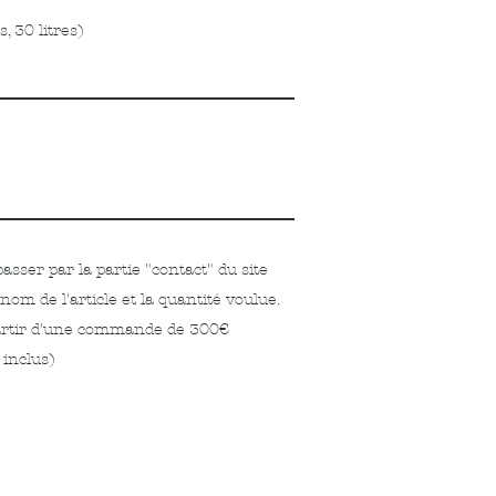
s, 30 litres)
sser par la partie "contact" du site
om de l'article et la quantité voulue.
 partir d'une commande de 300€
 inclus)