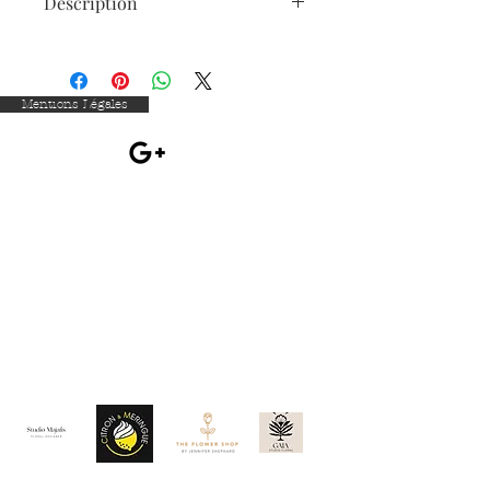
Description
Superbe Enseignes lumineuse.
Un Must have de toutes les soirées!
Donnez le ton de votre évènement 
Mentions Légales
avec nos panneaux led Geant!
Délai de fabrication : 2 à 3 semaines, 
selon le carnet de commandes. 
Pour les commandes urgentes, 
n'hésitez pas à nous contacter :)
Création réalisée avec du bois MDF de 
3 mm et issu de forêts controlées.
Fabrication française, artisanale et 
éco-responsable. 